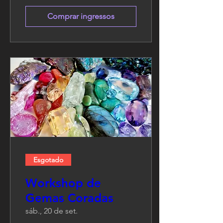
Comprar ingressos
Esgotado
Workshop de
Gemas Coradas
sáb., 20 de set.