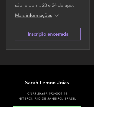
sáb. e dom., 23 e 24 de ago.
Mais informações
Inscrição encerrada
Sarah Lemon Joias
CNPJ
20.697.192
/0001-44
NITERÓI, RIO DE JANEIRO, BRASIL
Design e ourivesaria feita à mão
em ouro, prata e titânio.