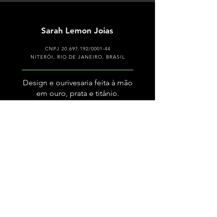
Sarah Lemon Joias
CNPJ
20.697.192
/0001-44
NITERÓI, RIO DE JANEIRO, BRASIL
Design e ourivesaria feita à mão
em ouro, prata e titânio.
Precisa de ajuda?
Formulário de contato
ola@sarahlemon.com.br
Frete e envios
Trocas e devoluções