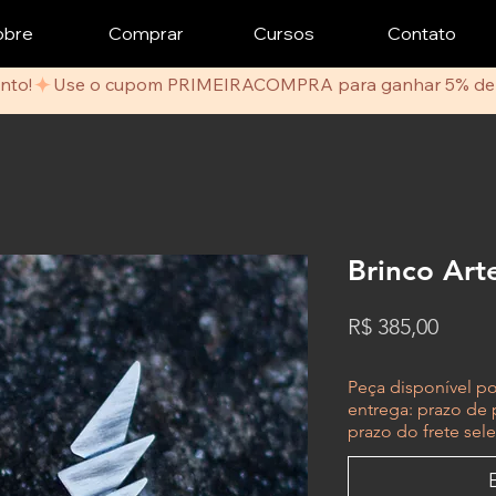
obre
Comprar
Cursos
Contato
nto!
Brinco Art
Preço
R$ 385,00
Peça disponível p
entrega: prazo de 
prazo do frete sel