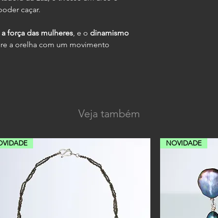
poder caçar.
r a força das mulheres
, e o
dinamismo
bre a orelha com um movimento
Veja também
OVIDADE
NOVIDADE