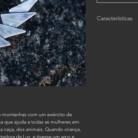
Características
Composição:
prata
Medidas:
5 cm de l
Peso:
3,5 g cada br
s montanhas com um exército de
sa que ajuda a todas as mulheres em
da caça, dos animais. Quando criança,
tadora da Luz, e tivesse um arco e