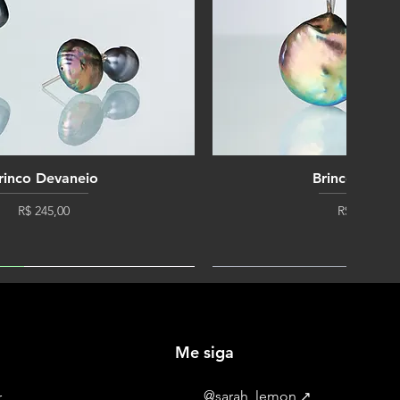
rinco Devaneio
Brinco Fanta
Preço
Preço
R$ 245,00
R$ 215,00
E!
ÚLTIMA UNIDADE!
Me siga
@sarah_lemon
↗
r