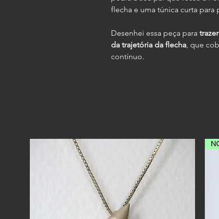
flecha e uma túnica curta para 
Desenhei essa peça para
traze
da trajetória da flecha
, que co
contínuo.
N