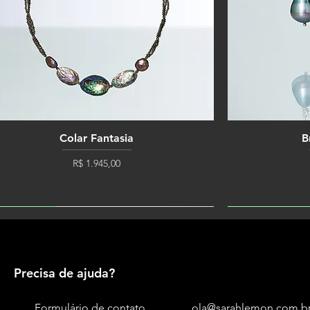
Colar Fantasia
B
Preço
R$ 1.945,00
ÇA ÚNICA
ÚLTIMA UNIDAD
Precisa de ajuda?
Formulário de contato
ola@sarahlemon.com.b