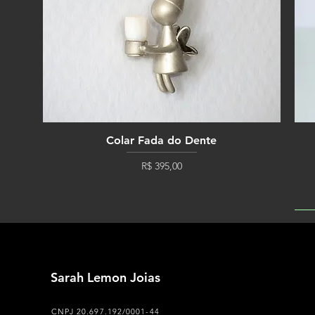
Colar Fada do Dente
Preço
R$ 395,00
PE
Sarah Lemon Joias
CNPJ 20.697.192/0001-44