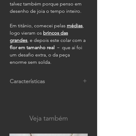
talvez também porque penso em
desenho de joia o tempo inteiro.
Em titânio, comecei pelas
médias
,
logo vieram os
brincos das
grandes
, e depois este colar com a
flor em tamanho real
－ que aí foi
um desafio extra, o da peça
enorme sem solda.
Características
Composição:
titânio.
Medidas:
flor com 4,2 cm de
largura por 3,5 cm de altura, e
gargantilha com 40 cm de
Veja também
comprimento.
Peso:
12 g.