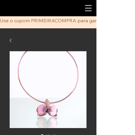
Use o cupom PRIMEIRACOMPRA para ganhar 5% de desco