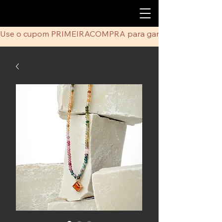
Use o cupom PRIMEIRACOMPRA para ganhar 5% de desco