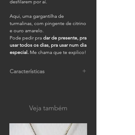
desfilarem por aí.
Aqui, uma gargantilha de
turmalinas, com pingente de citrino
e ouro amarelo.
Pode pedir pra
dar de presente, pra
usar todos os dias, pra usar num dia
especial.
Me chama que te explico!
Características
Composição:
pingente de citrino e
ouro amarelo 18K, cordão com
turmalinas e fecho de ouro amarelo
18K.
Veja também
Medidas:
pingente com 0,6 cm de
altura por 0,6 cm de largura, e
cordão com 45 cm de
comprimento.